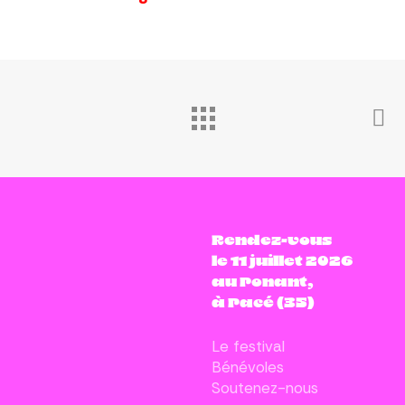
Rendez-vous
le 11 juillet 2026
au Ponant,
à Pacé (35)
Le festival
Bénévoles
Soutenez-nous