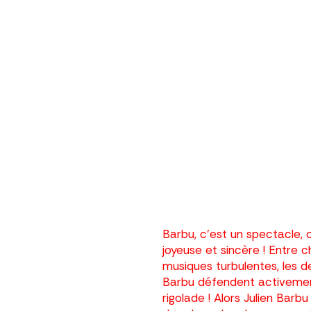
BU
 – 16h00
blic
Barbu, c’est un spectacle, 
joyeuse et sincère ! Entre 
musiques turbulentes, les de
Barbu défendent activement 
rigolade !
Alors Julien Barbu